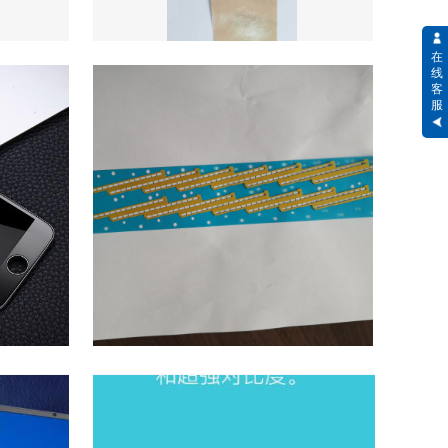
在
线
客
服