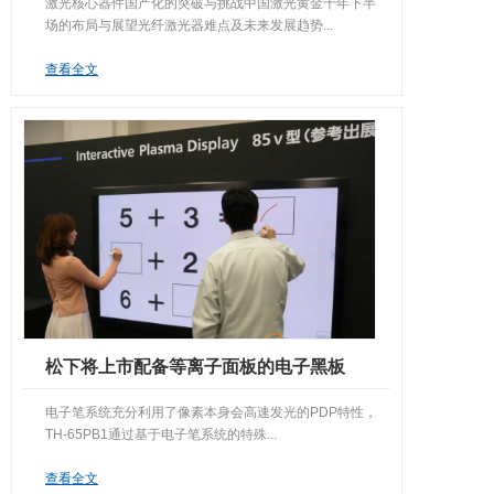
激光核心器件国产化的突破与挑战中国激光黄金十年下半
场的布局与展望光纤激光器难点及未来发展趋势...
企业简介
查看全文
技术服务
联系我们
松下将上市配备等离子面板的电子黑板
电子笔系统充分利用了像素本身会高速发光的PDP特性，
TH-65PB1通过基于电子笔系统的特殊...
查看全文